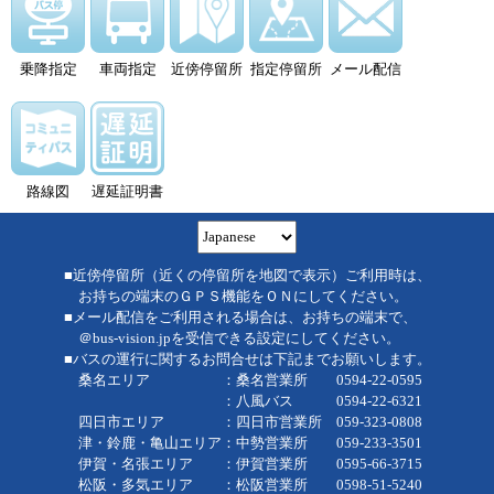
乗降指定
車両指定
近傍停留所
指定停留所
メール配信
路線図
遅延証明書
■近傍停留所（近くの停留所を地図で表示）ご利用時は、
お持ちの端末のＧＰＳ機能をＯＮにしてください。
■メール配信をご利用される場合は、お持ちの端末で、
＠bus-vision.jpを受信できる設定にしてください。
■バスの運行に関するお問合せは下記までお願いします。
桑名エリア ：桑名営業所 0594-22-0595
：八風バス 0594-22-6321
四日市エリア ：四日市営業所 059-323-0808
津・鈴鹿・亀山エリア：中勢営業所 059-233-3501
伊賀・名張エリア ：伊賀営業所 0595-66-3715
松阪・多気エリア ：松阪営業所 0598-51-5240