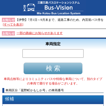
【伊勢】7月1日～9月末まで、道路工事のため、内宮前バス停を
お知らせ
[すべてを表示]
一部の路線にお知らせがあります
お知らせ
車両指定
車両点検等によりコミュニティバスや特殊な車両について、別のタイプ
の車両で運行する場合がございます。
車両区分
「
菰野町かもしか号
」
の車両番号
候補