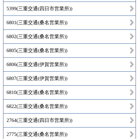
5399
(
三重交通(四日市営業所)
)
6801
(
三重交通(桑名営業所)
)
6802
(
三重交通(桑名営業所)
)
6805
(
三重交通(桑名営業所)
)
6806
(
三重交通(伊賀営業所)
)
6807
(
三重交通(伊賀営業所)
)
6810
(
三重交通(桑名営業所)
)
6822
(
三重交通(桑名営業所)
)
2764
(
三重交通(四日市営業所)
)
2775
(
三重交通(桑名営業所)
)