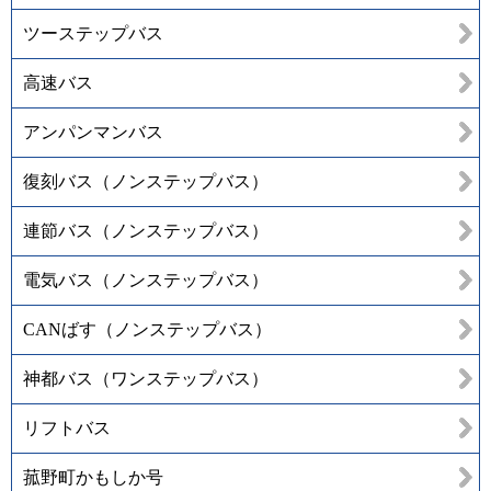
ツーステップバス
高速バス
アンパンマンバス
復刻バス（ノンステップバス）
連節バス（ノンステップバス）
電気バス（ノンステップバス）
CANばす（ノンステップバス）
神都バス（ワンステップバス）
リフトバス
菰野町かもしか号