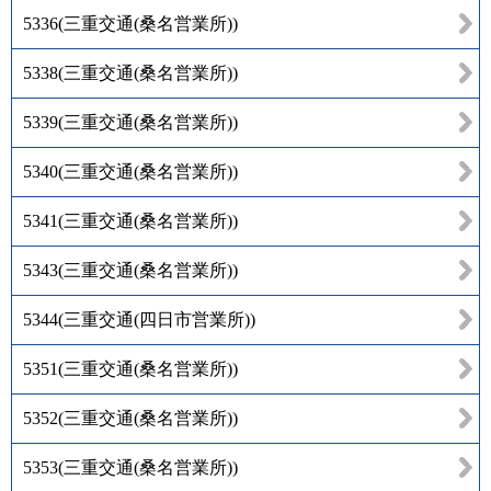
5336
(
三重交通(桑名営業所)
)
5338
(
三重交通(桑名営業所)
)
5339
(
三重交通(桑名営業所)
)
5340
(
三重交通(桑名営業所)
)
5341
(
三重交通(桑名営業所)
)
5343
(
三重交通(桑名営業所)
)
5344
(
三重交通(四日市営業所)
)
5351
(
三重交通(桑名営業所)
)
5352
(
三重交通(桑名営業所)
)
5353
(
三重交通(桑名営業所)
)