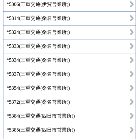
*5306
(
三重交通(伊賀営業所)
)
*5314
(
三重交通(桑名営業所)
)
*5324
(
三重交通(桑名営業所)
)
*5333
(
三重交通(桑名営業所)
)
*5334
(
三重交通(桑名営業所)
)
*5337
(
三重交通(桑名営業所)
)
*5354
(
三重交通(桑名営業所)
)
*5372
(
三重交通(桑名営業所)
)
*5384
(
三重交通(四日市営業所)
)
*5385
(
三重交通(四日市営業所)
)