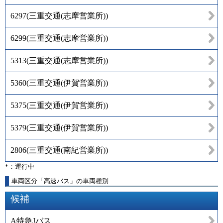
6297
(
三重交通(志摩営業所)
)
6299
(
三重交通(志摩営業所)
)
5313
(
三重交通(志摩営業所)
)
5360
(
三重交通(伊賀営業所)
)
5375
(
三重交通(伊賀営業所)
)
5379
(
三重交通(伊賀営業所)
)
2806
(
三重交通(南紀営業所)
)
*：運行中
車両区分「高速バス」の車両種別
候補
A特急Jバス