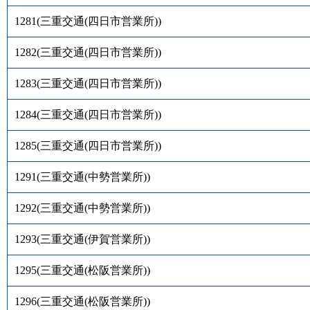
1281
(
三重交通(四日市営業所)
)
1282
(
三重交通(四日市営業所)
)
1283
(
三重交通(四日市営業所)
)
1284
(
三重交通(四日市営業所)
)
1285
(
三重交通(四日市営業所)
)
1291
(
三重交通(中勢営業所)
)
1292
(
三重交通(中勢営業所)
)
1293
(
三重交通(伊賀営業所)
)
1295
(
三重交通(松阪営業所)
)
1296
(
三重交通(松阪営業所)
)