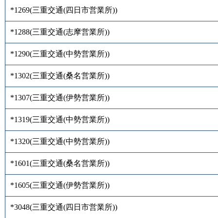
*1269
(
三重交通(四日市営業所)
)
*1288
(
三重交通(志摩営業所)
)
*1290
(
三重交通(中勢営業所)
)
*1302
(
三重交通(桑名営業所)
)
*1307
(
三重交通(伊勢営業所)
)
*1319
(
三重交通(中勢営業所)
)
*1320
(
三重交通(中勢営業所)
)
*1601
(
三重交通(桑名営業所)
)
*1605
(
三重交通(伊勢営業所)
)
*3048
(
三重交通(四日市営業所)
)