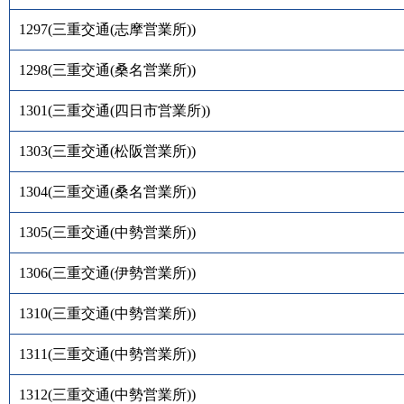
1297
(
三重交通(志摩営業所)
)
1298
(
三重交通(桑名営業所)
)
1301
(
三重交通(四日市営業所)
)
1303
(
三重交通(松阪営業所)
)
1304
(
三重交通(桑名営業所)
)
1305
(
三重交通(中勢営業所)
)
1306
(
三重交通(伊勢営業所)
)
1310
(
三重交通(中勢営業所)
)
1311
(
三重交通(中勢営業所)
)
1312
(
三重交通(中勢営業所)
)