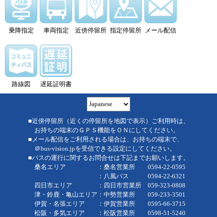
乗降指定
車両指定
近傍停留所
指定停留所
メール配信
路線図
遅延証明書
■近傍停留所（近くの停留所を地図で表示）ご利用時は、
お持ちの端末のＧＰＳ機能をＯＮにしてください。
■メール配信をご利用される場合は、お持ちの端末で、
＠bus-vision.jpを受信できる設定にしてください。
■バスの運行に関するお問合せは下記までお願いします。
桑名エリア ：桑名営業所 0594-22-0595
：八風バス 0594-22-6321
四日市エリア ：四日市営業所 059-323-0808
津・鈴鹿・亀山エリア：中勢営業所 059-233-3501
伊賀・名張エリア ：伊賀営業所 0595-66-3715
松阪・多気エリア ：松阪営業所 0598-51-5240