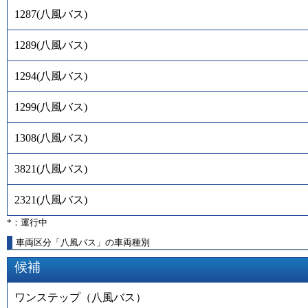
1287
(
八風バス
)
1289
(
八風バス
)
1294
(
八風バス
)
1299
(
八風バス
)
1308
(
八風バス
)
3821
(
八風バス
)
2321
(
八風バス
)
*：運行中
車両区分「八風バス」の車両種別
候補
ワンステップ（八風バス）