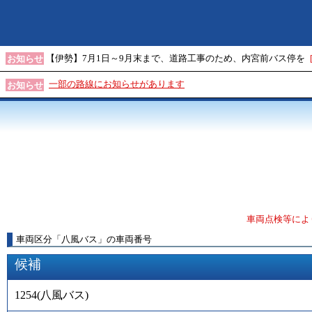
【伊勢】7月1日～9月末まで、道路工事のため、内宮前バス停を
お知らせ
一部の路線にお知らせがあります
お知らせ
車両点検等によ
車両区分
「
八風バス
」
の車両番号
候補
1254
(
八風バス
)