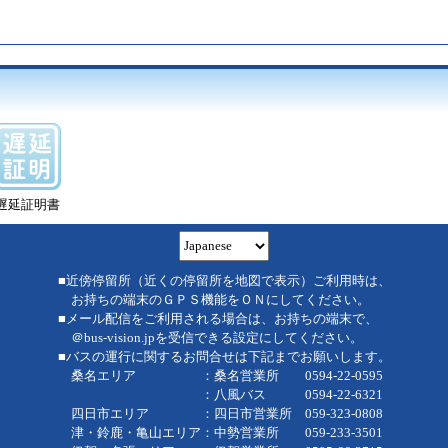
遅延証明書
■近傍停留所（近くの停留所を地図で表示）ご利用時は、
お持ちの端末のＧＰＳ機能をＯＮにしてください。
■メール配信をご利用される場合は、お持ちの端末で、
＠bus-vision.jpを受信できる設定にしてください。
■バスの運行に関するお問合せは下記までお願いします。
桑名エリア ：桑名営業所 0594-22-0595
：八風バス 0594-22-6321
四日市エリア ：四日市営業所 059-323-0808
津・鈴鹿・亀山エリア：中勢営業所 059-233-3501