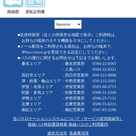
路線図
遅延証明書
■近傍停留所（近くの停留所を地図で表示）ご利用時は、
お持ちの端末のＧＰＳ機能をＯＮにしてください。
■メール配信をご利用される場合は、お持ちの端末で、
＠bus-vision.jpを受信できる設定にしてください。
■バスの運行に関するお問合せは下記までお願いします。
桑名エリア ：桑名営業所 0594-22-0595
：八風バス 0594-22-6321
四日市エリア ：四日市営業所 059-323-0808
津・鈴鹿・亀山エリア：中勢営業所 059-233-3501
伊賀・名張エリア ：伊賀営業所 0595-66-3715
松阪・多気エリア ：松阪営業所 0598-51-5240
伊勢エリア ：伊勢営業所 0596-25-7131
志摩エリア ：志摩営業所 0599-55-0215
南紀エリア ：南紀営業所 0597-85-2196
当バスロケーションシステムについて（サービス提供路線等）
路線バス時刻運賃検索
路線バスのご利用案内
操作方法等
免責事項等