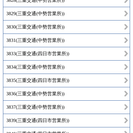
3828
(
三重交通(中勢営業所)
)
3829
(
三重交通(中勢営業所)
)
3830
(
三重交通(中勢営業所)
)
3831
(
三重交通(中勢営業所)
)
3833
(
三重交通(四日市営業所)
)
3834
(
三重交通(中勢営業所)
)
3835
(
三重交通(四日市営業所)
)
3836
(
三重交通(中勢営業所)
)
3837
(
三重交通(中勢営業所)
)
3839
(
三重交通(四日市営業所)
)