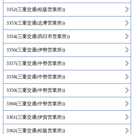
3352
(
三重交通(松阪営業所)
)
3353
(
三重交通(志摩営業所)
)
3354
(
三重交通(四日市営業所)
)
3356
(
三重交通(伊勢営業所)
)
3357
(
三重交通(中勢営業所)
)
3358
(
三重交通(中勢営業所)
)
3359
(
三重交通(中勢営業所)
)
3360
(
三重交通(中勢営業所)
)
3361
(
三重交通(伊賀営業所)
)
3362
(
三重交通(松阪営業所)
)