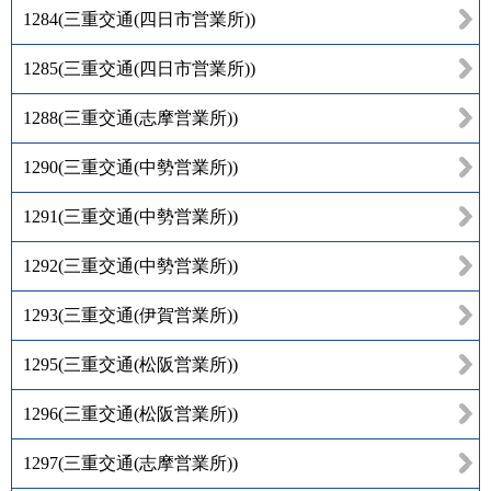
1284
(
三重交通(四日市営業所)
)
1285
(
三重交通(四日市営業所)
)
1288
(
三重交通(志摩営業所)
)
1290
(
三重交通(中勢営業所)
)
1291
(
三重交通(中勢営業所)
)
1292
(
三重交通(中勢営業所)
)
1293
(
三重交通(伊賀営業所)
)
1295
(
三重交通(松阪営業所)
)
1296
(
三重交通(松阪営業所)
)
1297
(
三重交通(志摩営業所)
)