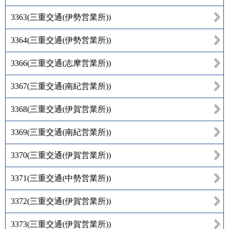
3363
(
三重交通(伊勢営業所)
)
3364
(
三重交通(伊勢営業所)
)
3366
(
三重交通(志摩営業所)
)
3367
(
三重交通(南紀営業所)
)
3368
(
三重交通(伊賀営業所)
)
3369
(
三重交通(南紀営業所)
)
3370
(
三重交通(伊賀営業所)
)
3371
(
三重交通(中勢営業所)
)
3372
(
三重交通(伊賀営業所)
)
3373
(
三重交通(伊賀営業所)
)