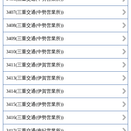
3407
(
三重交通(中勢営業所)
)
3408
(
三重交通(中勢営業所)
)
3409
(
三重交通(中勢営業所)
)
3410
(
三重交通(中勢営業所)
)
3411
(
三重交通(伊賀営業所)
)
3413
(
三重交通(伊賀営業所)
)
3414
(
三重交通(伊賀営業所)
)
3415
(
三重交通(伊勢営業所)
)
3416
(
三重交通(伊勢営業所)
)
3417
(
三重交通(南紀営業所)
)