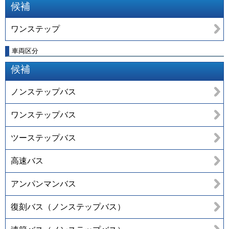
候補
ワンステップ
車両区分
候補
ノンステップバス
ワンステップバス
ツーステップバス
高速バス
アンパンマンバス
復刻バス（ノンステップバス）