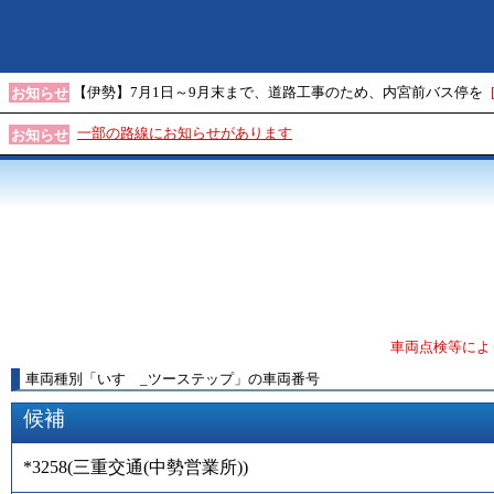
【伊勢】7月1日～9月末まで、道路工事のため、内宮前バス停を
お知らせ
一部の路線にお知らせがあります
お知らせ
車両点検等によ
車両種別
「
いすゞ_ツーステップ
」
の車両番号
候補
*3258
(
三重交通(中勢営業所)
)