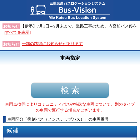
【伊勢】7月1日～9月末まで、道路工事のため、内宮前バス停を
お知らせ
[すべてを表示]
一部の路線にお知らせがあります
お知らせ
車両指定
車両点検等によりコミュニティバスや特殊な車両について、別のタイプ
の車両で運行する場合がございます。
車両区分
「
復刻バス（ノンステップバス）
」
の車両番号
候補