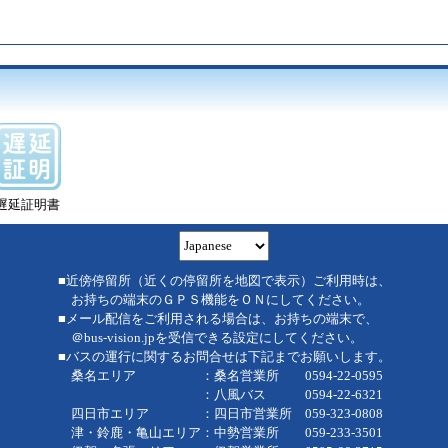
遅延証明書
■近傍停留所（近くの停留所を地図で表示）ご利用時は、
お持ちの端末のＧＰＳ機能をＯＮにしてください。
■メール配信をご利用される場合は、お持ちの端末で、
＠bus-vision.jpを受信できる設定にしてください。
■バスの運行に関するお問合せは下記までお願いします。
桑名エリア ：桑名営業所 0594-22-0595
：八風バス 0594-22-6321
四日市エリア ：四日市営業所 059-323-0808
津・鈴鹿・亀山エリア：中勢営業所 059-233-3501