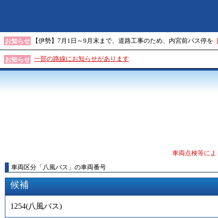
【伊勢】7月1日～9月末まで、道路工事のため、内宮前バス停を
お知らせ
一部の路線にお知らせがあります
お知らせ
車両点検等によ
車両区分
「
八風バス
」
の車両番号
候補
1254
(
八風バス
)