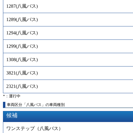
1287
(
八風バス
)
1289
(
八風バス
)
1294
(
八風バス
)
1299
(
八風バス
)
1308
(
八風バス
)
3821
(
八風バス
)
2321
(
八風バス
)
*：運行中
車両区分「八風バス」の車両種別
候補
ワンステップ（八風バス）