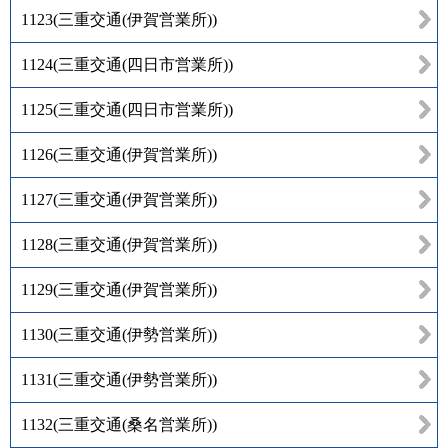
1123
(
三重交通(伊賀営業所)
)
1124
(
三重交通(四日市営業所)
)
1125
(
三重交通(四日市営業所)
)
1126
(
三重交通(伊賀営業所)
)
1127
(
三重交通(伊賀営業所)
)
1128
(
三重交通(伊賀営業所)
)
1129
(
三重交通(伊賀営業所)
)
1130
(
三重交通(伊勢営業所)
)
1131
(
三重交通(伊勢営業所)
)
1132
(
三重交通(桑名営業所)
)