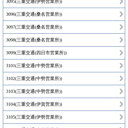
3095
(
三重交通(伊勢営業所)
)
3096
(
三重交通(桑名営業所)
)
3097
(
三重交通(桑名営業所)
)
3098
(
三重交通(桑名営業所)
)
3099
(
三重交通(四日市営業所)
)
3101
(
三重交通(中勢営業所)
)
3102
(
三重交通(中勢営業所)
)
3103
(
三重交通(中勢営業所)
)
3104
(
三重交通(伊賀営業所)
)
3105
(
三重交通(伊勢営業所)
)