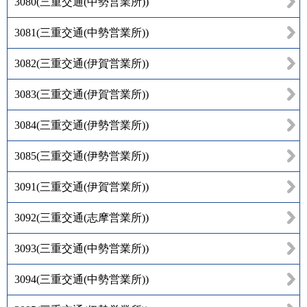
3080
(
三重交通(中勢営業所)
)
3081
(
三重交通(中勢営業所)
)
3082
(
三重交通(伊賀営業所)
)
3083
(
三重交通(伊賀営業所)
)
3084
(
三重交通(伊勢営業所)
)
3085
(
三重交通(伊勢営業所)
)
3091
(
三重交通(伊賀営業所)
)
3092
(
三重交通(志摩営業所)
)
3093
(
三重交通(中勢営業所)
)
3094
(
三重交通(中勢営業所)
)