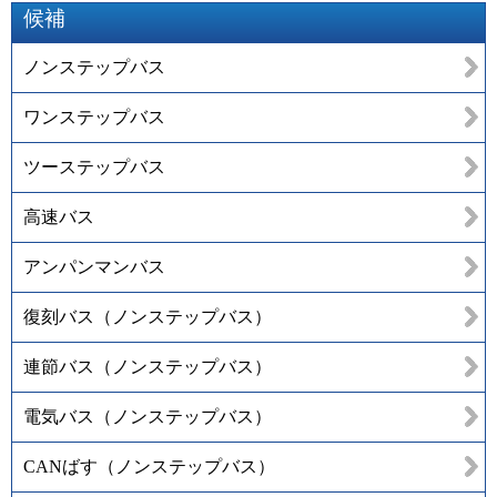
候補
ノンステップバス
ワンステップバス
ツーステップバス
高速バス
アンパンマンバス
復刻バス（ノンステップバス）
連節バス（ノンステップバス）
電気バス（ノンステップバス）
CANばす（ノンステップバス）