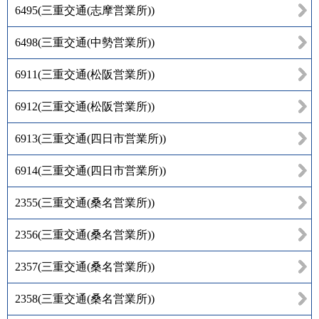
6495
(
三重交通(志摩営業所)
)
6498
(
三重交通(中勢営業所)
)
6911
(
三重交通(松阪営業所)
)
6912
(
三重交通(松阪営業所)
)
6913
(
三重交通(四日市営業所)
)
6914
(
三重交通(四日市営業所)
)
2355
(
三重交通(桑名営業所)
)
2356
(
三重交通(桑名営業所)
)
2357
(
三重交通(桑名営業所)
)
2358
(
三重交通(桑名営業所)
)