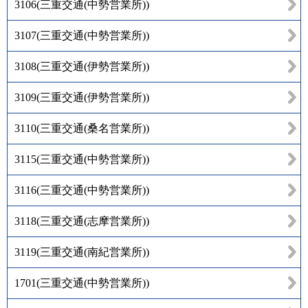
3106
(
三重交通(中勢営業所)
)
3107
(
三重交通(中勢営業所)
)
3108
(
三重交通(伊勢営業所)
)
3109
(
三重交通(伊勢営業所)
)
3110
(
三重交通(桑名営業所)
)
3115
(
三重交通(中勢営業所)
)
3116
(
三重交通(中勢営業所)
)
3118
(
三重交通(志摩営業所)
)
3119
(
三重交通(南紀営業所)
)
1701
(
三重交通(中勢営業所)
)