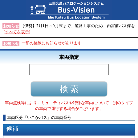
【伊勢】7月1日～9月末まで、道路工事のため、内宮前バス停を
お知らせ
[すべてを表示]
一部の路線にお知らせがあります
お知らせ
車両指定
車両点検等によりコミュニティバスや特殊な車両について、別のタイプ
の車両で運行する場合がございます。
車両区分
「
いこかバス
」
の車両番号
候補