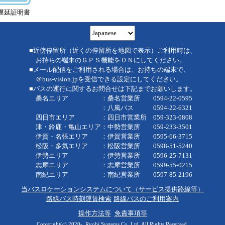
遅延証明書
■近傍停留所（近くの停留所を地図で表示）ご利用時は、
お持ちの端末のＧＰＳ機能をＯＮにしてください。
■メール配信をご利用される場合は、お持ちの端末で、
＠bus-vision.jpを受信できる設定にしてください。
■バスの運行に関するお問合せは下記までお願いします。
桑名エリア ：桑名営業所 0594-22-0595
：八風バス 0594-22-6321
四日市エリア ：四日市営業所 059-323-0808
津・鈴鹿・亀山エリア：中勢営業所 059-233-3501
伊賀・名張エリア ：伊賀営業所 0595-66-3715
松阪・多気エリア ：松阪営業所 0598-51-5240
伊勢エリア ：伊勢営業所 0596-25-7131
志摩エリア ：志摩営業所 0599-55-0215
南紀エリア ：南紀営業所 0597-85-2196
当バスロケーションシステムについて（サービス提供路線等）
路線バス時刻運賃検索
路線バスのご利用案内
操作方法等
免責事項等
Copyright(c) 2020-, Ryobi Systems Co.,Ltd. All Rights Reserved.