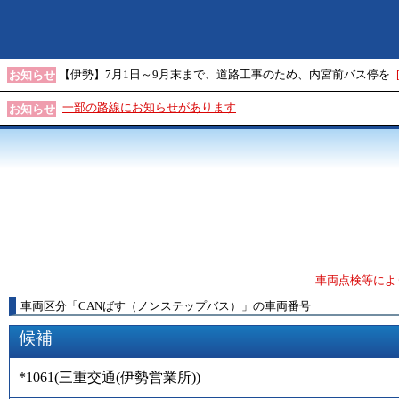
【伊勢】7月1日～9月末まで、道路工事のため、内宮前バス停を
お知らせ
一部の路線にお知らせがあります
お知らせ
車両点検等によ
車両区分
「
CANばす（ノンステップバス）
」
の車両番号
候補
*1061
(
三重交通(伊勢営業所)
)