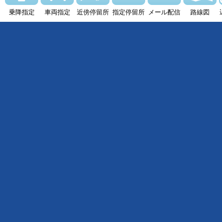
乗降指定
車両指定
近傍停留所
指定停留所
メール配信
路線図