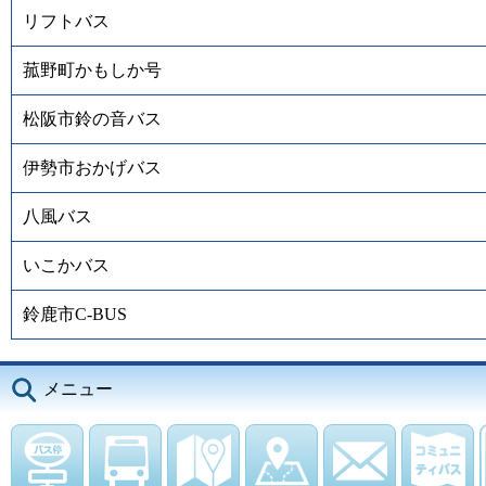
リフトバス
菰野町かもしか号
松阪市鈴の音バス
伊勢市おかげバス
八風バス
いこかバス
鈴鹿市C-BUS
メニュー