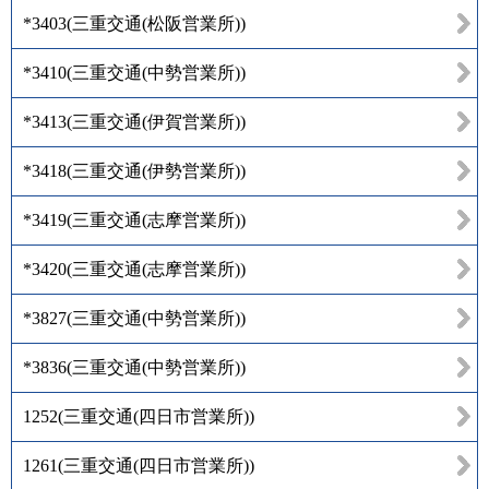
*3403
(
三重交通(松阪営業所)
)
*3410
(
三重交通(中勢営業所)
)
*3413
(
三重交通(伊賀営業所)
)
*3418
(
三重交通(伊勢営業所)
)
*3419
(
三重交通(志摩営業所)
)
*3420
(
三重交通(志摩営業所)
)
*3827
(
三重交通(中勢営業所)
)
*3836
(
三重交通(中勢営業所)
)
1252
(
三重交通(四日市営業所)
)
1261
(
三重交通(四日市営業所)
)