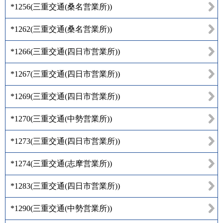
*1256
(
三重交通(桑名営業所)
)
*1262
(
三重交通(桑名営業所)
)
*1266
(
三重交通(四日市営業所)
)
*1267
(
三重交通(四日市営業所)
)
*1269
(
三重交通(四日市営業所)
)
*1270
(
三重交通(中勢営業所)
)
*1273
(
三重交通(四日市営業所)
)
*1274
(
三重交通(志摩営業所)
)
*1283
(
三重交通(四日市営業所)
)
*1290
(
三重交通(中勢営業所)
)