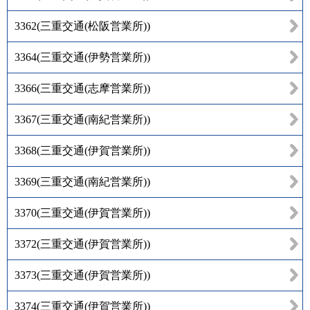
3362
(
三重交通(松阪営業所)
)
3364
(
三重交通(伊勢営業所)
)
3366
(
三重交通(志摩営業所)
)
3367
(
三重交通(南紀営業所)
)
3368
(
三重交通(伊賀営業所)
)
3369
(
三重交通(南紀営業所)
)
3370
(
三重交通(伊賀営業所)
)
3372
(
三重交通(伊賀営業所)
)
3373
(
三重交通(伊賀営業所)
)
3374
(
三重交通(伊賀営業所)
)