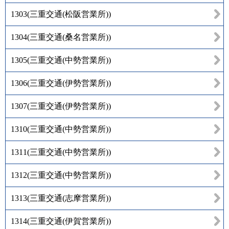
1303
(
三重交通(松阪営業所)
)
1304
(
三重交通(桑名営業所)
)
1305
(
三重交通(中勢営業所)
)
1306
(
三重交通(伊勢営業所)
)
1307
(
三重交通(伊勢営業所)
)
1310
(
三重交通(中勢営業所)
)
1311
(
三重交通(中勢営業所)
)
1312
(
三重交通(中勢営業所)
)
1313
(
三重交通(志摩営業所)
)
1314
(
三重交通(伊賀営業所)
)