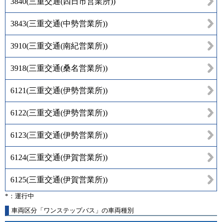
3840
(
三重交通(四日市営業所)
)
3843
(
三重交通(中勢営業所)
)
3910
(
三重交通(南紀営業所)
)
3918
(
三重交通(桑名営業所)
)
6121
(
三重交通(伊勢営業所)
)
6122
(
三重交通(伊勢営業所)
)
6123
(
三重交通(伊勢営業所)
)
6124
(
三重交通(伊賀営業所)
)
6125
(
三重交通(伊賀営業所)
)
*：運行中
車両区分「ワンステップバス」の車両種別