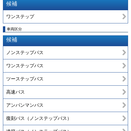
候補
ワンステップ
車両区分
候補
ノンステップバス
ワンステップバス
ツーステップバス
高速バス
アンパンマンバス
復刻バス（ノンステップバス）