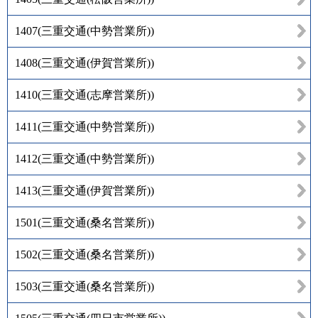
1407
(
三重交通(中勢営業所)
)
1408
(
三重交通(伊賀営業所)
)
1410
(
三重交通(志摩営業所)
)
1411
(
三重交通(中勢営業所)
)
1412
(
三重交通(中勢営業所)
)
1413
(
三重交通(伊賀営業所)
)
1501
(
三重交通(桑名営業所)
)
1502
(
三重交通(桑名営業所)
)
1503
(
三重交通(桑名営業所)
)