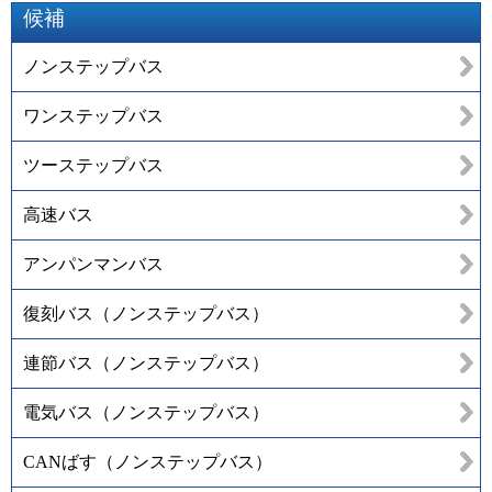
候補
ノンステップバス
ワンステップバス
ツーステップバス
高速バス
アンパンマンバス
復刻バス（ノンステップバス）
連節バス（ノンステップバス）
電気バス（ノンステップバス）
CANばす（ノンステップバス）