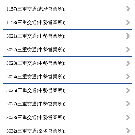
1157
(
三重交通(志摩営業所)
)
1158
(
三重交通(中勢営業所)
)
3021
(
三重交通(中勢営業所)
)
3022
(
三重交通(中勢営業所)
)
3023
(
三重交通(中勢営業所)
)
3024
(
三重交通(中勢営業所)
)
3026
(
三重交通(中勢営業所)
)
3027
(
三重交通(中勢営業所)
)
3028
(
三重交通(中勢営業所)
)
3032
(
三重交通(桑名営業所)
)