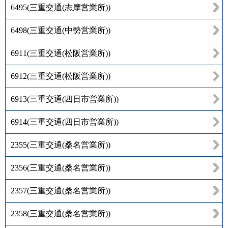
6495
(
三重交通(志摩営業所)
)
6498
(
三重交通(中勢営業所)
)
6911
(
三重交通(松阪営業所)
)
6912
(
三重交通(松阪営業所)
)
6913
(
三重交通(四日市営業所)
)
6914
(
三重交通(四日市営業所)
)
2355
(
三重交通(桑名営業所)
)
2356
(
三重交通(桑名営業所)
)
2357
(
三重交通(桑名営業所)
)
2358
(
三重交通(桑名営業所)
)