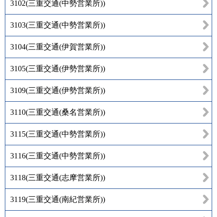
3102
(
三重交通(中勢営業所)
)
3103
(
三重交通(中勢営業所)
)
3104
(
三重交通(伊賀営業所)
)
3105
(
三重交通(伊勢営業所)
)
3109
(
三重交通(伊勢営業所)
)
3110
(
三重交通(桑名営業所)
)
3115
(
三重交通(中勢営業所)
)
3116
(
三重交通(中勢営業所)
)
3118
(
三重交通(志摩営業所)
)
3119
(
三重交通(南紀営業所)
)