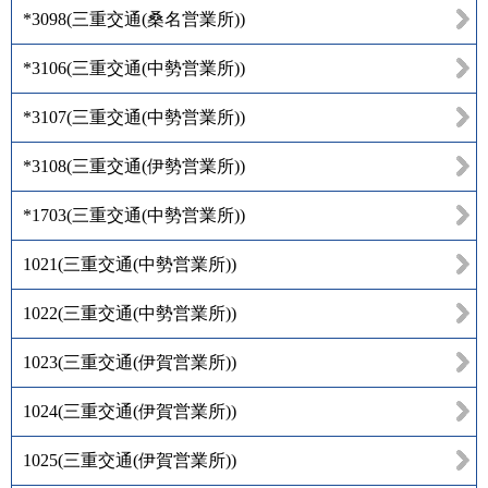
*3098
(
三重交通(桑名営業所)
)
*3106
(
三重交通(中勢営業所)
)
*3107
(
三重交通(中勢営業所)
)
*3108
(
三重交通(伊勢営業所)
)
*1703
(
三重交通(中勢営業所)
)
1021
(
三重交通(中勢営業所)
)
1022
(
三重交通(中勢営業所)
)
1023
(
三重交通(伊賀営業所)
)
1024
(
三重交通(伊賀営業所)
)
1025
(
三重交通(伊賀営業所)
)