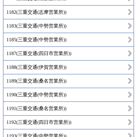
1182
(
三重交通(志摩営業所)
)
1183
(
三重交通(中勢営業所)
)
1185
(
三重交通(中勢営業所)
)
1187
(
三重交通(四日市営業所)
)
1188
(
三重交通(伊賀営業所)
)
1189
(
三重交通(桑名営業所)
)
1190
(
三重交通(中勢営業所)
)
1191
(
三重交通(桑名営業所)
)
1192
(
三重交通(四日市営業所)
)
1193
(
三重交通(中勢営業所)
)