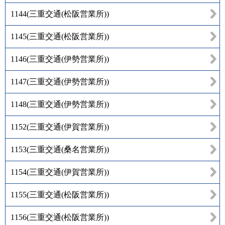
1144
(
三重交通(松阪営業所)
)
1145
(
三重交通(松阪営業所)
)
1146
(
三重交通(伊勢営業所)
)
1147
(
三重交通(伊勢営業所)
)
1148
(
三重交通(伊勢営業所)
)
1152
(
三重交通(伊賀営業所)
)
1153
(
三重交通(桑名営業所)
)
1154
(
三重交通(伊賀営業所)
)
1155
(
三重交通(松阪営業所)
)
1156
(
三重交通(松阪営業所)
)