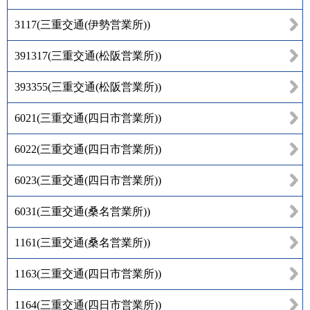
3117
(
三重交通(伊勢営業所)
)
391317
(
三重交通(松阪営業所)
)
393355
(
三重交通(松阪営業所)
)
6021
(
三重交通(四日市営業所)
)
6022
(
三重交通(四日市営業所)
)
6023
(
三重交通(四日市営業所)
)
6031
(
三重交通(桑名営業所)
)
1161
(
三重交通(桑名営業所)
)
1163
(
三重交通(四日市営業所)
)
1164
(
三重交通(四日市営業所)
)