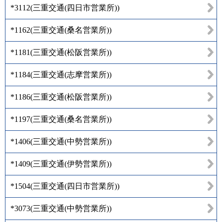
*3112
(
三重交通(四日市営業所)
)
*1162
(
三重交通(桑名営業所)
)
*1181
(
三重交通(松阪営業所)
)
*1184
(
三重交通(志摩営業所)
)
*1186
(
三重交通(松阪営業所)
)
*1197
(
三重交通(桑名営業所)
)
*1406
(
三重交通(中勢営業所)
)
*1409
(
三重交通(伊勢営業所)
)
*1504
(
三重交通(四日市営業所)
)
*3073
(
三重交通(中勢営業所)
)