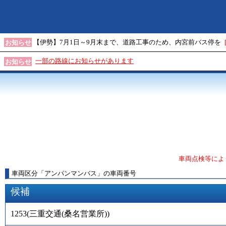
【伊勢】7月1日～9月末まで、道路工事のため、内宮前バス停を
お知らせ
一部の路線にお知らせがあります
お知らせ
車両点検等によ
車両区分
「
アンパンマンバス
」
の車両番号
候補
1253
(
三重交通(桑名営業所)
)