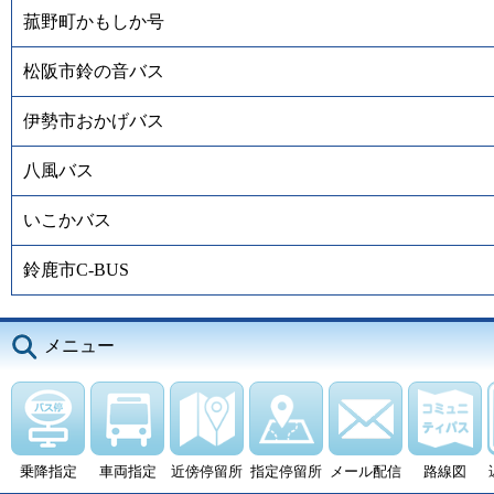
菰野町かもしか号
松阪市鈴の音バス
伊勢市おかげバス
八風バス
いこかバス
鈴鹿市C-BUS
メニュー
乗降指定
車両指定
近傍停留所
指定停留所
メール配信
路線図