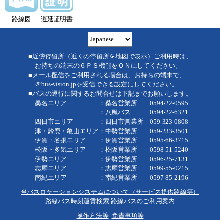
路線図
遅延証明書
■近傍停留所（近くの停留所を地図で表示）ご利用時は、
お持ちの端末のＧＰＳ機能をＯＮにしてください。
■メール配信をご利用される場合は、お持ちの端末で、
＠bus-vision.jpを受信できる設定にしてください。
■バスの運行に関するお問合せは下記までお願いします。
桑名エリア ：桑名営業所 0594-22-0595
：八風バス 0594-22-6321
四日市エリア ：四日市営業所 059-323-0808
津・鈴鹿・亀山エリア：中勢営業所 059-233-3501
伊賀・名張エリア ：伊賀営業所 0595-66-3715
松阪・多気エリア ：松阪営業所 0598-51-5240
伊勢エリア ：伊勢営業所 0596-25-7131
志摩エリア ：志摩営業所 0599-55-0215
南紀エリア ：南紀営業所 0597-85-2196
当バスロケーションシステムについて（サービス提供路線等）
路線バス時刻運賃検索
路線バスのご利用案内
操作方法等
免責事項等