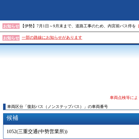
【伊勢】7月1日～9月末まで、道路工事のため、内宮前バス停を
お知らせ
一部の路線にお知らせがあります
お知らせ
車両点検等によ
車両区分
「
復刻バス（ノンステップバス）
」
の車両番号
候補
1052
(
三重交通(中勢営業所)
)