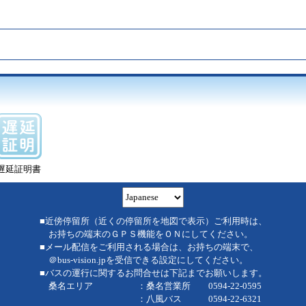
遅延証明書
■近傍停留所（近くの停留所を地図で表示）ご利用時は、
お持ちの端末のＧＰＳ機能をＯＮにしてください。
■メール配信をご利用される場合は、お持ちの端末で、
＠bus-vision.jpを受信できる設定にしてください。
■バスの運行に関するお問合せは下記までお願いします。
桑名エリア ：桑名営業所 0594-22-0595
：八風バス 0594-22-6321