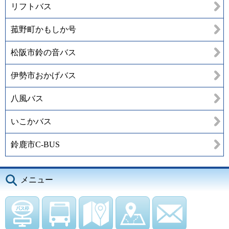
リフトバス
菰野町かもしか号
松阪市鈴の音バス
伊勢市おかげバス
八風バス
いこかバス
鈴鹿市C-BUS
メニュー