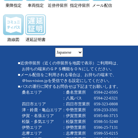
乗降指定
車両指定
近傍停留所
指定停留所
メール配信
路線図
遅延証明書
■近傍停留所（近くの停留所を地図で表示）ご利用時は、
お持ちの端末のＧＰＳ機能をＯＮにしてください。
■メール配信をご利用される場合は、お持ちの端末で、
＠bus-vision.jpを受信できる設定にしてください。
■バスの運行に関するお問合せは下記までお願いします。
桑名エリア ：桑名営業所 0594-22-0595
：八風バス 0594-22-6321
四日市エリア ：四日市営業所 059-323-0808
津・鈴鹿・亀山エリア：中勢営業所 059-233-3501
伊賀・名張エリア ：伊賀営業所 0595-66-3715
松阪・多気エリア ：松阪営業所 0598-51-5240
伊勢エリア ：伊勢営業所 0596-25-7131
志摩エリア ：志摩営業所 0599-55-0215