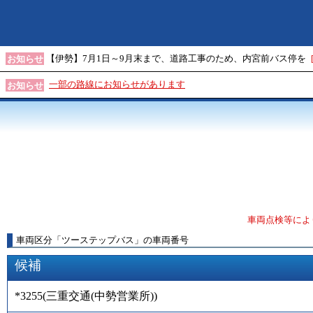
【伊勢】7月1日～9月末まで、道路工事のため、内宮前バス停を
お知らせ
一部の路線にお知らせがあります
お知らせ
車両点検等によ
車両区分
「
ツーステップバス
」
の車両番号
候補
*3255
(
三重交通(中勢営業所)
)