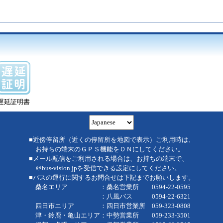
遅延証明書
■近傍停留所（近くの停留所を地図で表示）ご利用時は、
お持ちの端末のＧＰＳ機能をＯＮにしてください。
■メール配信をご利用される場合は、お持ちの端末で、
＠bus-vision.jpを受信できる設定にしてください。
■バスの運行に関するお問合せは下記までお願いします。
桑名エリア ：桑名営業所 0594-22-0595
：八風バス 0594-22-6321
四日市エリア ：四日市営業所 059-323-0808
津・鈴鹿・亀山エリア：中勢営業所 059-233-3501