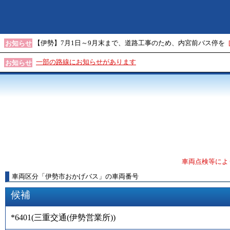
【伊勢】7月1日～9月末まで、道路工事のため、内宮前バス停を
お知らせ
一部の路線にお知らせがあります
お知らせ
車両点検等によ
車両区分
「
伊勢市おかげバス
」
の車両番号
候補
*6401
(
三重交通(伊勢営業所)
)