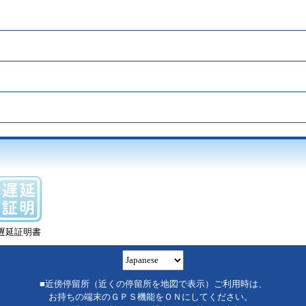
遅延証明書
■近傍停留所（近くの停留所を地図で表示）ご利用時は、
お持ちの端末のＧＰＳ機能をＯＮにしてください。