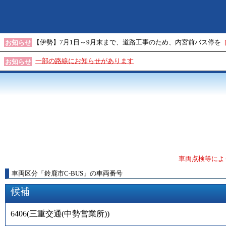
【伊勢】7月1日～9月末まで、道路工事のため、内宮前バス停を
お知らせ
一部の路線にお知らせがあります
お知らせ
車両点検等によ
車両区分
「
鈴鹿市C-BUS
」
の車両番号
候補
6406
(
三重交通(中勢営業所)
)