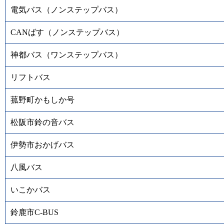
電気バス（ノンステップバス）
CANばす（ノンステップバス）
神都バス（ワンステップバス）
リフトバス
菰野町かもしか号
松阪市鈴の音バス
伊勢市おかげバス
八風バス
いこかバス
鈴鹿市C-BUS