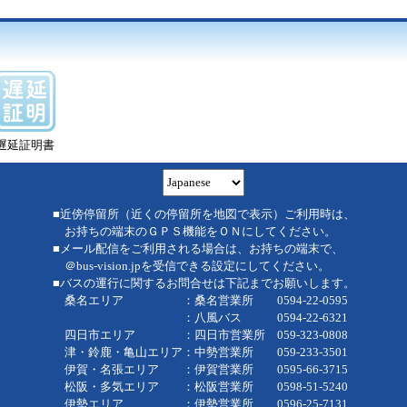
遅延証明書
■近傍停留所（近くの停留所を地図で表示）ご利用時は、
お持ちの端末のＧＰＳ機能をＯＮにしてください。
■メール配信をご利用される場合は、お持ちの端末で、
＠bus-vision.jpを受信できる設定にしてください。
■バスの運行に関するお問合せは下記までお願いします。
桑名エリア ：桑名営業所 0594-22-0595
：八風バス 0594-22-6321
四日市エリア ：四日市営業所 059-323-0808
津・鈴鹿・亀山エリア：中勢営業所 059-233-3501
伊賀・名張エリア ：伊賀営業所 0595-66-3715
松阪・多気エリア ：松阪営業所 0598-51-5240
伊勢エリア ：伊勢営業所 0596-25-7131