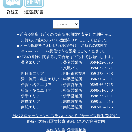
路線図
遅延証明書
■近傍停留所（近くの停留所を地図で表示）ご利用時は、
お持ちの端末のＧＰＳ機能をＯＮにしてください。
■メール配信をご利用される場合は、お持ちの端末で、
＠bus-vision.jpを受信できる設定にしてください。
■バスの運行に関するお問合せは下記までお願いします。
桑名エリア ：桑名営業所 0594-22-0595
：八風バス 0594-22-6321
四日市エリア ：四日市営業所 059-323-0808
津・鈴鹿・亀山エリア：中勢営業所 059-233-3501
伊賀・名張エリア ：伊賀営業所 0595-66-3715
松阪・多気エリア ：松阪営業所 0598-51-5240
伊勢エリア ：伊勢営業所 0596-25-7131
志摩エリア ：志摩営業所 0599-55-0215
南紀エリア ：南紀営業所 0597-85-2196
当バスロケーションシステムについて（サービス提供路線等）
路線バス時刻運賃検索
路線バスのご利用案内
操作方法等
免責事項等