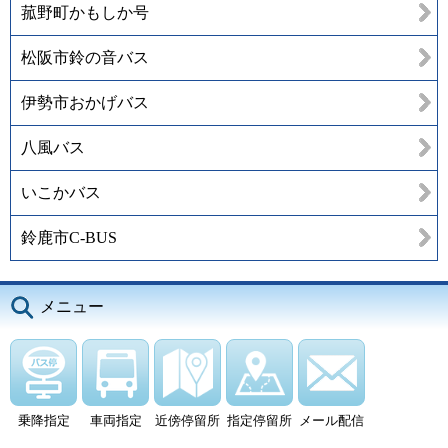
菰野町かもしか号
松阪市鈴の音バス
伊勢市おかげバス
八風バス
いこかバス
鈴鹿市C-BUS
メニュー
乗降指定
車両指定
近傍停留所
指定停留所
メール配信