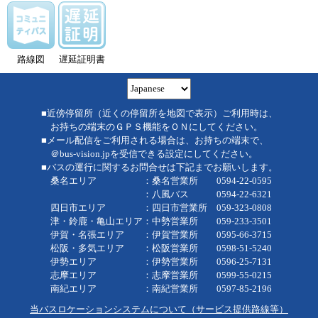
路線図
遅延証明書
■近傍停留所（近くの停留所を地図で表示）ご利用時は、
お持ちの端末のＧＰＳ機能をＯＮにしてください。
■メール配信をご利用される場合は、お持ちの端末で、
＠bus-vision.jpを受信できる設定にしてください。
■バスの運行に関するお問合せは下記までお願いします。
桑名エリア ：桑名営業所 0594-22-0595
：八風バス 0594-22-6321
四日市エリア ：四日市営業所 059-323-0808
津・鈴鹿・亀山エリア：中勢営業所 059-233-3501
伊賀・名張エリア ：伊賀営業所 0595-66-3715
松阪・多気エリア ：松阪営業所 0598-51-5240
伊勢エリア ：伊勢営業所 0596-25-7131
志摩エリア ：志摩営業所 0599-55-0215
南紀エリア ：南紀営業所 0597-85-2196
当バスロケーションシステムについて（サービス提供路線等）