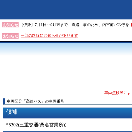
【伊勢】7月1日～9月末まで、道路工事のため、内宮前バス停を
お知らせ
一部の路線にお知らせがあります
お知らせ
車両点検等によ
車両区分
「
高速バス
」
の車両番号
候補
*5302
(
三重交通(桑名営業所)
)