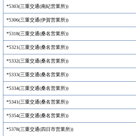
*5303
(
三重交通(南紀営業所)
)
*5306
(
三重交通(伊賀営業所)
)
*5318
(
三重交通(桑名営業所)
)
*5321
(
三重交通(桑名営業所)
)
*5332
(
三重交通(桑名営業所)
)
*5333
(
三重交通(桑名営業所)
)
*5334
(
三重交通(桑名営業所)
)
*5341
(
三重交通(桑名営業所)
)
*5354
(
三重交通(桑名営業所)
)
*5378
(
三重交通(四日市営業所)
)