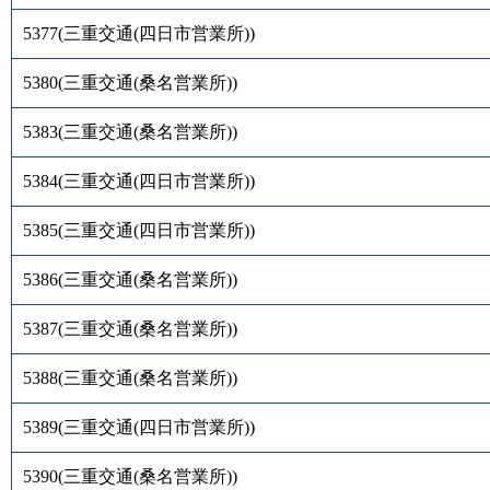
5377
(
三重交通(四日市営業所)
)
5380
(
三重交通(桑名営業所)
)
5383
(
三重交通(桑名営業所)
)
5384
(
三重交通(四日市営業所)
)
5385
(
三重交通(四日市営業所)
)
5386
(
三重交通(桑名営業所)
)
5387
(
三重交通(桑名営業所)
)
5388
(
三重交通(桑名営業所)
)
5389
(
三重交通(四日市営業所)
)
5390
(
三重交通(桑名営業所)
)