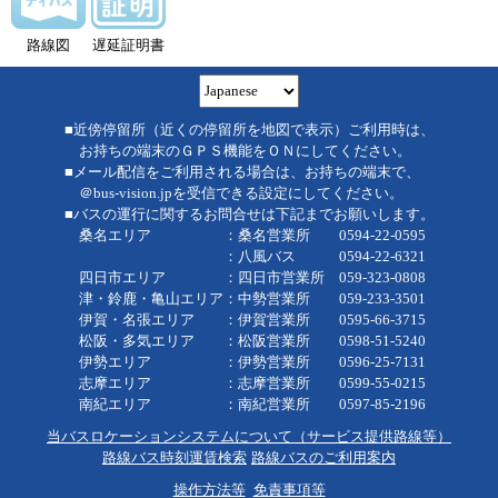
路線図
遅延証明書
■近傍停留所（近くの停留所を地図で表示）ご利用時は、
お持ちの端末のＧＰＳ機能をＯＮにしてください。
■メール配信をご利用される場合は、お持ちの端末で、
＠bus-vision.jpを受信できる設定にしてください。
■バスの運行に関するお問合せは下記までお願いします。
桑名エリア ：桑名営業所 0594-22-0595
：八風バス 0594-22-6321
四日市エリア ：四日市営業所 059-323-0808
津・鈴鹿・亀山エリア：中勢営業所 059-233-3501
伊賀・名張エリア ：伊賀営業所 0595-66-3715
松阪・多気エリア ：松阪営業所 0598-51-5240
伊勢エリア ：伊勢営業所 0596-25-7131
志摩エリア ：志摩営業所 0599-55-0215
南紀エリア ：南紀営業所 0597-85-2196
当バスロケーションシステムについて（サービス提供路線等）
路線バス時刻運賃検索
路線バスのご利用案内
操作方法等
免責事項等