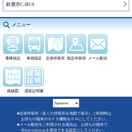
鈴鹿市C-BUS
メニュー
乗降指定
車両指定
近傍停留所
指定停留所
メール配信
路線図
遅延証明書
■近傍停留所（近くの停留所を地図で表示）ご利用時は、
お持ちの端末のＧＰＳ機能をＯＮにしてください。
■メール配信をご利用される場合は、お持ちの端末で、
＠bus-vision.jpを受信できる設定にしてください。