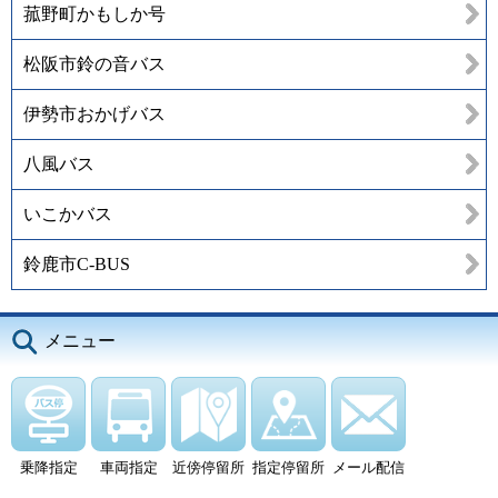
菰野町かもしか号
松阪市鈴の音バス
伊勢市おかげバス
八風バス
いこかバス
鈴鹿市C-BUS
メニュー
乗降指定
車両指定
近傍停留所
指定停留所
メール配信