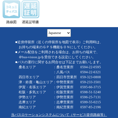
路線図
遅延証明書
■近傍停留所（近くの停留所を地図で表示）ご利用時は、
お持ちの端末のＧＰＳ機能をＯＮにしてください。
■メール配信をご利用される場合は、お持ちの端末で、
＠bus-vision.jpを受信できる設定にしてください。
■バスの運行に関するお問合せは下記までお願いします。
桑名エリア ：桑名営業所 0594-22-0595
：八風バス 0594-22-6321
四日市エリア ：四日市営業所 059-323-0808
津・鈴鹿・亀山エリア：中勢営業所 059-233-3501
伊賀・名張エリア ：伊賀営業所 0595-66-3715
松阪・多気エリア ：松阪営業所 0598-51-5240
伊勢エリア ：伊勢営業所 0596-25-7131
志摩エリア ：志摩営業所 0599-55-0215
南紀エリア ：南紀営業所 0597-85-2196
当バスロケーションシステムについて（サービス提供路線等）