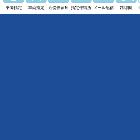
乗降指定
車両指定
近傍停留所
指定停留所
メール配信
路線図