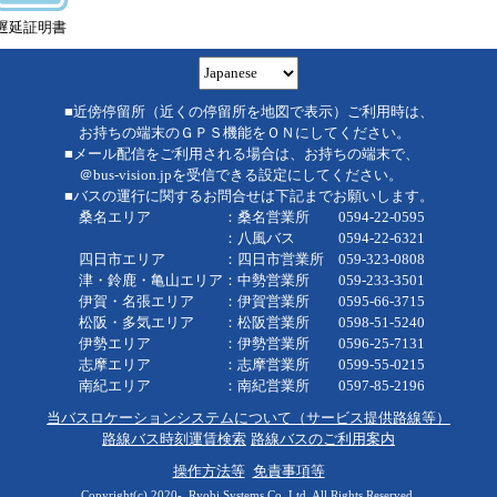
遅延証明書
■近傍停留所（近くの停留所を地図で表示）ご利用時は、
お持ちの端末のＧＰＳ機能をＯＮにしてください。
■メール配信をご利用される場合は、お持ちの端末で、
＠bus-vision.jpを受信できる設定にしてください。
■バスの運行に関するお問合せは下記までお願いします。
桑名エリア ：桑名営業所 0594-22-0595
：八風バス 0594-22-6321
四日市エリア ：四日市営業所 059-323-0808
津・鈴鹿・亀山エリア：中勢営業所 059-233-3501
伊賀・名張エリア ：伊賀営業所 0595-66-3715
松阪・多気エリア ：松阪営業所 0598-51-5240
伊勢エリア ：伊勢営業所 0596-25-7131
志摩エリア ：志摩営業所 0599-55-0215
南紀エリア ：南紀営業所 0597-85-2196
当バスロケーションシステムについて（サービス提供路線等）
路線バス時刻運賃検索
路線バスのご利用案内
操作方法等
免責事項等
Copyright(c) 2020-, Ryobi Systems Co.,Ltd. All Rights Reserved.