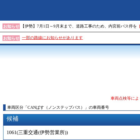
【伊勢】7月1日～9月末まで、道路工事のため、内宮前バス停を
お知らせ
一部の路線にお知らせがあります
お知らせ
車両点検等によ
車両区分
「
CANばす（ノンステップバス）
」
の車両番号
候補
1061
(
三重交通(伊勢営業所)
)