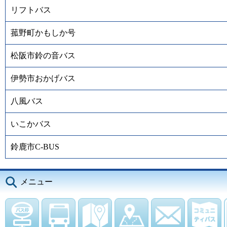
リフトバス
菰野町かもしか号
松阪市鈴の音バス
伊勢市おかげバス
八風バス
いこかバス
鈴鹿市C-BUS
メニュー