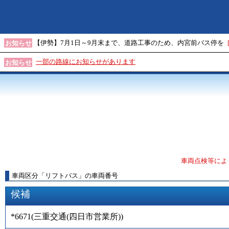
【伊勢】7月1日～9月末まで、道路工事のため、内宮前バス停を
お知らせ
一部の路線にお知らせがあります
お知らせ
車両点検等によ
車両区分
「
リフトバス
」
の車両番号
候補
*6671
(
三重交通(四日市営業所)
)