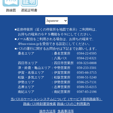
路線図
遅延証明書
■近傍停留所（近くの停留所を地図で表示）ご利用時は、
お持ちの端末のＧＰＳ機能をＯＮにしてください。
■メール配信をご利用される場合は、お持ちの端末で、
＠bus-vision.jpを受信できる設定にしてください。
■バスの運行に関するお問合せは下記までお願いします。
桑名エリア ：桑名営業所 0594-22-0595
：八風バス 0594-22-6321
四日市エリア ：四日市営業所 059-323-0808
津・鈴鹿・亀山エリア：中勢営業所 059-233-3501
伊賀・名張エリア ：伊賀営業所 0595-66-3715
松阪・多気エリア ：松阪営業所 0598-51-5240
伊勢エリア ：伊勢営業所 0596-25-7131
志摩エリア ：志摩営業所 0599-55-0215
南紀エリア ：南紀営業所 0597-85-2196
当バスロケーションシステムについて（サービス提供路線等）
路線バス時刻運賃検索
路線バスのご利用案内
操作方法等
免責事項等