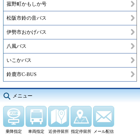
菰野町かもしか号
松阪市鈴の音バス
伊勢市おかげバス
八風バス
いこかバス
鈴鹿市C-BUS
メニュー
乗降指定
車両指定
近傍停留所
指定停留所
メール配信