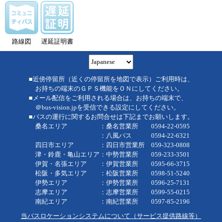
路線図
遅延証明書
■近傍停留所（近くの停留所を地図で表示）ご利用時は、
お持ちの端末のＧＰＳ機能をＯＮにしてください。
■メール配信をご利用される場合は、お持ちの端末で、
＠bus-vision.jpを受信できる設定にしてください。
■バスの運行に関するお問合せは下記までお願いします。
桑名エリア ：桑名営業所 0594-22-0595
：八風バス 0594-22-6321
四日市エリア ：四日市営業所 059-323-0808
津・鈴鹿・亀山エリア：中勢営業所 059-233-3501
伊賀・名張エリア ：伊賀営業所 0595-66-3715
松阪・多気エリア ：松阪営業所 0598-51-5240
伊勢エリア ：伊勢営業所 0596-25-7131
志摩エリア ：志摩営業所 0599-55-0215
南紀エリア ：南紀営業所 0597-85-2196
当バスロケーションシステムについて（サービス提供路線等）