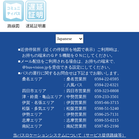
路線図
遅延証明書
■近傍停留所（近くの停留所を地図で表示）ご利用時は、
お持ちの端末のＧＰＳ機能をＯＮにしてください。
■メール配信をご利用される場合は、お持ちの端末で、
＠bus-vision.jpを受信できる設定にしてください。
■バスの運行に関するお問合せは下記までお願いします。
桑名エリア ：桑名営業所 0594-22-0595
：八風バス 0594-22-6321
四日市エリア ：四日市営業所 059-323-0808
津・鈴鹿・亀山エリア：中勢営業所 059-233-3501
伊賀・名張エリア ：伊賀営業所 0595-66-3715
松阪・多気エリア ：松阪営業所 0598-51-5240
伊勢エリア ：伊勢営業所 0596-25-7131
志摩エリア ：志摩営業所 0599-55-0215
南紀エリア ：南紀営業所 0597-85-2196
当バスロケーションシステムについて（サービス提供路線等）