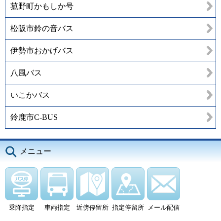
菰野町かもしか号
松阪市鈴の音バス
伊勢市おかげバス
八風バス
いこかバス
鈴鹿市C-BUS
メニュー
乗降指定
車両指定
近傍停留所
指定停留所
メール配信