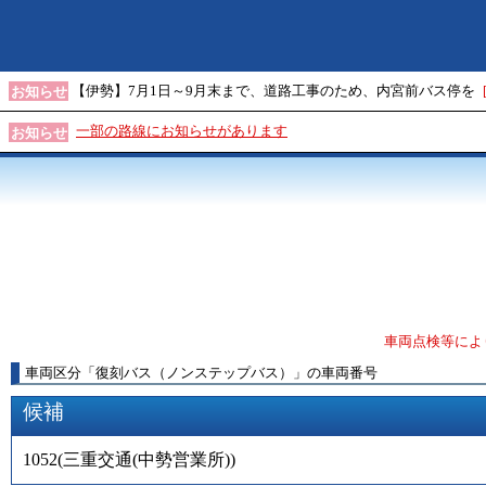
【伊勢】7月1日～9月末まで、道路工事のため、内宮前バス停を
お知らせ
一部の路線にお知らせがあります
お知らせ
車両点検等によ
車両区分
「
復刻バス（ノンステップバス）
」
の車両番号
候補
1052
(
三重交通(中勢営業所)
)