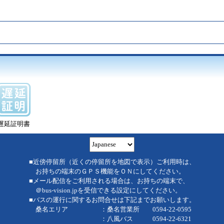
遅延証明書
■近傍停留所（近くの停留所を地図で表示）ご利用時は、
お持ちの端末のＧＰＳ機能をＯＮにしてください。
■メール配信をご利用される場合は、お持ちの端末で、
＠bus-vision.jpを受信できる設定にしてください。
■バスの運行に関するお問合せは下記までお願いします。
桑名エリア ：桑名営業所 0594-22-0595
：八風バス 0594-22-6321