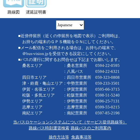
路線図
遅延証明書
■近傍停留所（近くの停留所を地図で表示）ご利用時は、
お持ちの端末のＧＰＳ機能をＯＮにしてください。
■メール配信をご利用される場合は、お持ちの端末で、
＠bus-vision.jpを受信できる設定にしてください。
■バスの運行に関するお問合せは下記までお願いします。
桑名エリア ：桑名営業所 0594-22-0595
：八風バス 0594-22-6321
四日市エリア ：四日市営業所 059-323-0808
津・鈴鹿・亀山エリア：中勢営業所 059-233-3501
伊賀・名張エリア ：伊賀営業所 0595-66-3715
松阪・多気エリア ：松阪営業所 0598-51-5240
伊勢エリア ：伊勢営業所 0596-25-7131
志摩エリア ：志摩営業所 0599-55-0215
南紀エリア ：南紀営業所 0597-85-2196
当バスロケーションシステムについて（サービス提供路線等）
路線バス時刻運賃検索
路線バスのご利用案内
操作方法等
免責事項等