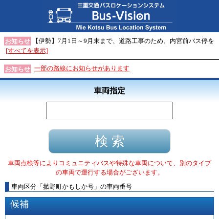
【伊勢】7月1日～9月末まで、道路工事のため、内宮前バス停を
お知らせ
[すべてを表示]
一部の路線にお知らせがあります
お知らせ
車両指定
車両点検等によりコミュニティバスや特殊な車両について、別のタイプ
の車両で運行する場合がございます。
車両区分
「
菰野町かもしか号
」
の車両番号
候補