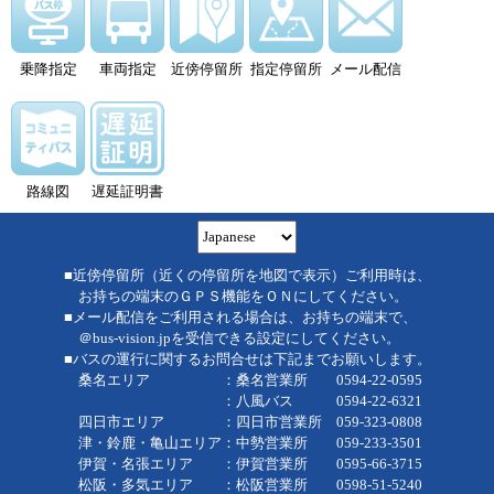
乗降指定
車両指定
近傍停留所
指定停留所
メール配信
路線図
遅延証明書
■近傍停留所（近くの停留所を地図で表示）ご利用時は、
お持ちの端末のＧＰＳ機能をＯＮにしてください。
■メール配信をご利用される場合は、お持ちの端末で、
＠bus-vision.jpを受信できる設定にしてください。
■バスの運行に関するお問合せは下記までお願いします。
桑名エリア ：桑名営業所 0594-22-0595
：八風バス 0594-22-6321
四日市エリア ：四日市営業所 059-323-0808
津・鈴鹿・亀山エリア：中勢営業所 059-233-3501
伊賀・名張エリア ：伊賀営業所 0595-66-3715
松阪・多気エリア ：松阪営業所 0598-51-5240