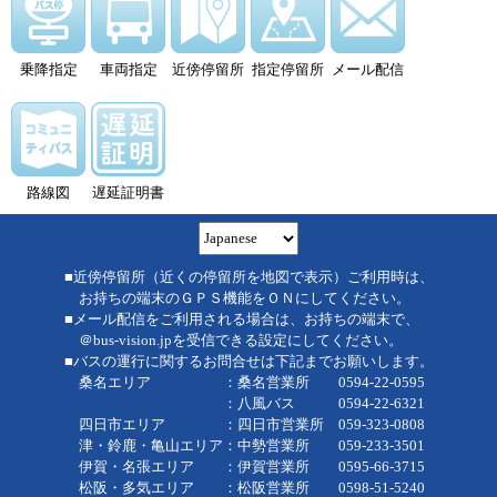
乗降指定
車両指定
近傍停留所
指定停留所
メール配信
路線図
遅延証明書
■近傍停留所（近くの停留所を地図で表示）ご利用時は、
お持ちの端末のＧＰＳ機能をＯＮにしてください。
■メール配信をご利用される場合は、お持ちの端末で、
＠bus-vision.jpを受信できる設定にしてください。
■バスの運行に関するお問合せは下記までお願いします。
桑名エリア ：桑名営業所 0594-22-0595
：八風バス 0594-22-6321
四日市エリア ：四日市営業所 059-323-0808
津・鈴鹿・亀山エリア：中勢営業所 059-233-3501
伊賀・名張エリア ：伊賀営業所 0595-66-3715
松阪・多気エリア ：松阪営業所 0598-51-5240