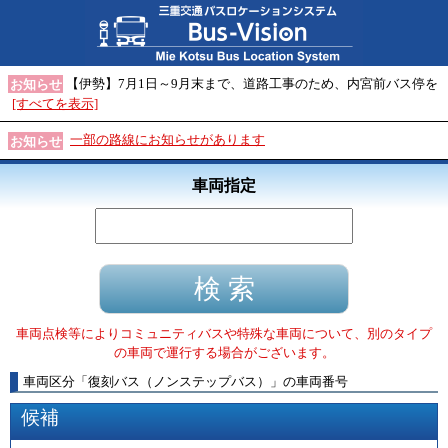
【伊勢】7月1日～9月末まで、道路工事のため、内宮前バス停を
お知らせ
[すべてを表示]
一部の路線にお知らせがあります
お知らせ
車両指定
車両点検等によりコミュニティバスや特殊な車両について、別のタイプ
の車両で運行する場合がございます。
車両区分
「
復刻バス（ノンステップバス）
」
の車両番号
候補