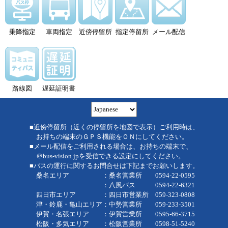
乗降指定
車両指定
近傍停留所
指定停留所
メール配信
路線図
遅延証明書
■近傍停留所（近くの停留所を地図で表示）ご利用時は、
お持ちの端末のＧＰＳ機能をＯＮにしてください。
■メール配信をご利用される場合は、お持ちの端末で、
＠bus-vision.jpを受信できる設定にしてください。
■バスの運行に関するお問合せは下記までお願いします。
桑名エリア ：桑名営業所 0594-22-0595
：八風バス 0594-22-6321
四日市エリア ：四日市営業所 059-323-0808
津・鈴鹿・亀山エリア：中勢営業所 059-233-3501
伊賀・名張エリア ：伊賀営業所 0595-66-3715
松阪・多気エリア ：松阪営業所 0598-51-5240