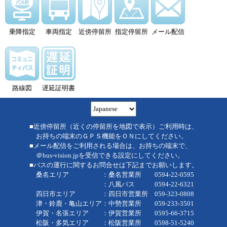
乗降指定
車両指定
近傍停留所
指定停留所
メール配信
路線図
遅延証明書
■近傍停留所（近くの停留所を地図で表示）ご利用時は、
お持ちの端末のＧＰＳ機能をＯＮにしてください。
■メール配信をご利用される場合は、お持ちの端末で、
＠bus-vision.jpを受信できる設定にしてください。
■バスの運行に関するお問合せは下記までお願いします。
桑名エリア ：桑名営業所 0594-22-0595
：八風バス 0594-22-6321
四日市エリア ：四日市営業所 059-323-0808
津・鈴鹿・亀山エリア：中勢営業所 059-233-3501
伊賀・名張エリア ：伊賀営業所 0595-66-3715
松阪・多気エリア ：松阪営業所 0598-51-5240