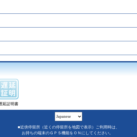
遅延証明書
■近傍停留所（近くの停留所を地図で表示）ご利用時は、
お持ちの端末のＧＰＳ機能をＯＮにしてください。