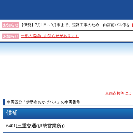
【伊勢】7月1日～9月末まで、道路工事のため、内宮前バス停を
お知らせ
一部の路線にお知らせがあります
お知らせ
車両点検等によ
車両区分
「
伊勢市おかげバス
」
の車両番号
候補
6401
(
三重交通(伊勢営業所)
)