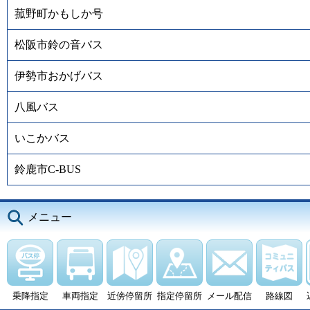
菰野町かもしか号
松阪市鈴の音バス
伊勢市おかげバス
八風バス
いこかバス
鈴鹿市C-BUS
メニュー
乗降指定
車両指定
近傍停留所
指定停留所
メール配信
路線図