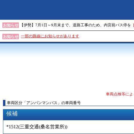
【伊勢】7月1日～9月末まで、道路工事のため、内宮前バス停を
お知らせ
一部の路線にお知らせがあります
お知らせ
車両点検等によ
車両区分
「
アンパンマンバス
」
の車両番号
候補
*1512
(
三重交通(桑名営業所)
)