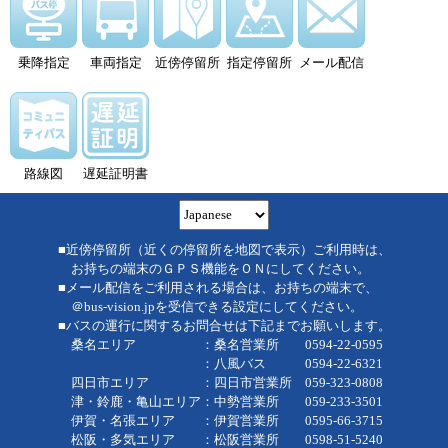
乗降指定
車両指定
近傍停留所
指定停留所
メール配信
路線図
遅延証明書
■近傍停留所（近くの停留所を地図で表示）ご利用時は、
お持ちの端末のＧＰＳ機能をＯＮにしてください。
■メール配信をご利用される場合は、お持ちの端末で、
＠bus-vision.jpを受信できる設定にしてください。
■バスの運行に関するお問合せは下記までお願いします。
桑名エリア ：桑名営業所 0594-22-0595
：八風バス 0594-22-6321
四日市エリア ：四日市営業所 059-323-0808
津・鈴鹿・亀山エリア：中勢営業所 059-233-3501
伊賀・名張エリア ：伊賀営業所 0595-66-3715
松阪・多気エリア ：松阪営業所 0598-51-5240