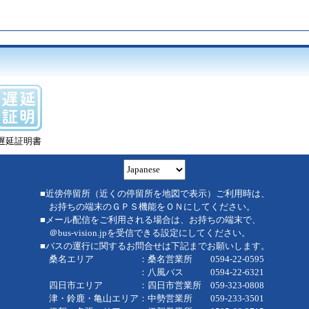
遅延証明書
■近傍停留所（近くの停留所を地図で表示）ご利用時は、
お持ちの端末のＧＰＳ機能をＯＮにしてください。
■メール配信をご利用される場合は、お持ちの端末で、
＠bus-vision.jpを受信できる設定にしてください。
■バスの運行に関するお問合せは下記までお願いします。
桑名エリア ：桑名営業所 0594-22-0595
：八風バス 0594-22-6321
四日市エリア ：四日市営業所 059-323-0808
津・鈴鹿・亀山エリア：中勢営業所 059-233-3501