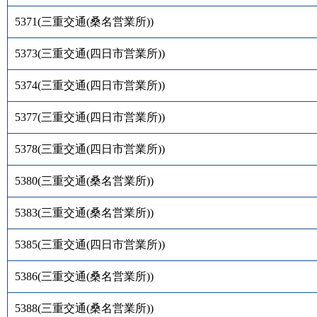
5371
(
三重交通(桑名営業所)
)
5373
(
三重交通(四日市営業所)
)
5374
(
三重交通(四日市営業所)
)
5377
(
三重交通(四日市営業所)
)
5378
(
三重交通(四日市営業所)
)
5380
(
三重交通(桑名営業所)
)
5383
(
三重交通(桑名営業所)
)
5385
(
三重交通(四日市営業所)
)
5386
(
三重交通(桑名営業所)
)
5388
(
三重交通(桑名営業所)
)