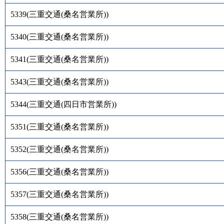
5339
(
三重交通(桑名営業所)
)
5340
(
三重交通(桑名営業所)
)
5341
(
三重交通(桑名営業所)
)
5343
(
三重交通(桑名営業所)
)
5344
(
三重交通(四日市営業所)
)
5351
(
三重交通(桑名営業所)
)
5352
(
三重交通(桑名営業所)
)
5356
(
三重交通(桑名営業所)
)
5357
(
三重交通(桑名営業所)
)
5358
(
三重交通(桑名営業所)
)