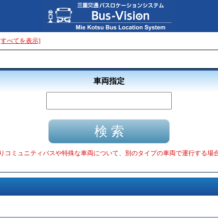
[すべてを表示]
車両指定
りコミュニティバスや特殊な車両について、別のタイプの車両で運行する場