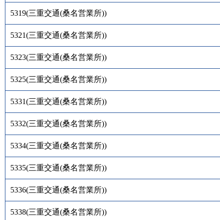
5319
(
三重交通(桑名営業所)
)
5321
(
三重交通(桑名営業所)
)
5323
(
三重交通(桑名営業所)
)
5325
(
三重交通(桑名営業所)
)
5331
(
三重交通(桑名営業所)
)
5332
(
三重交通(桑名営業所)
)
5334
(
三重交通(桑名営業所)
)
5335
(
三重交通(桑名営業所)
)
5336
(
三重交通(桑名営業所)
)
5338
(
三重交通(桑名営業所)
)