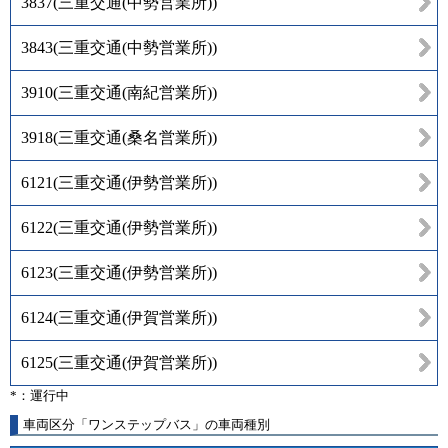
3837
(
三重交通(中勢営業所)
)
3843
(
三重交通(中勢営業所)
)
3910
(
三重交通(南紀営業所)
)
3918
(
三重交通(桑名営業所)
)
6121
(
三重交通(伊勢営業所)
)
6122
(
三重交通(伊勢営業所)
)
6123
(
三重交通(伊勢営業所)
)
6124
(
三重交通(伊賀営業所)
)
6125
(
三重交通(伊賀営業所)
)
*：運行中
車両区分「ワンステップバス」の車両種別