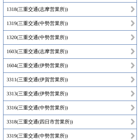
1318
(
三重交通(志摩営業所)
)
1319
(
三重交通(中勢営業所)
)
1320
(
三重交通(中勢営業所)
)
1603
(
三重交通(志摩営業所)
)
1604
(
三重交通(伊勢営業所)
)
3311
(
三重交通(伊賀営業所)
)
3313
(
三重交通(伊勢営業所)
)
3316
(
三重交通(中勢営業所)
)
3318
(
三重交通(四日市営業所)
)
3319
(
三重交通(中勢営業所)
)