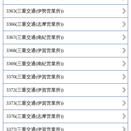
3363
(
三重交通(伊勢営業所)
)
3366
(
三重交通(志摩営業所)
)
3367
(
三重交通(南紀営業所)
)
3368
(
三重交通(伊賀営業所)
)
3369
(
三重交通(南紀営業所)
)
3370
(
三重交通(伊賀営業所)
)
3372
(
三重交通(伊賀営業所)
)
3373
(
三重交通(伊賀営業所)
)
3376
(
三重交通(志摩営業所)
)
3377
(
三重交通(伊賀営業所)
)