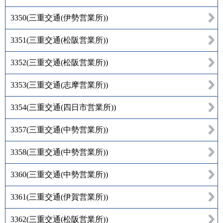
3350
(
三重交通(伊勢営業所)
)
3351
(
三重交通(松阪営業所)
)
3352
(
三重交通(松阪営業所)
)
3353
(
三重交通(志摩営業所)
)
3354
(
三重交通(四日市営業所)
)
3357
(
三重交通(中勢営業所)
)
3358
(
三重交通(中勢営業所)
)
3360
(
三重交通(中勢営業所)
)
3361
(
三重交通(伊賀営業所)
)
3362
(
三重交通(松阪営業所)
)