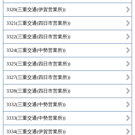
3320
(
三重交通(伊賀営業所)
)
3321
(
三重交通(四日市営業所)
)
3322
(
三重交通(四日市営業所)
)
3324
(
三重交通(中勢営業所)
)
3325
(
三重交通(四日市営業所)
)
3327
(
三重交通(四日市営業所)
)
3328
(
三重交通(四日市営業所)
)
3332
(
三重交通(中勢営業所)
)
3333
(
三重交通(中勢営業所)
)
3334
(
三重交通(伊賀営業所)
)