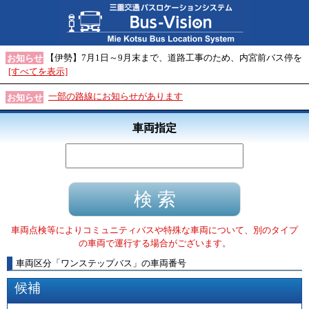
【伊勢】7月1日～9月末まで、道路工事のため、内宮前バス停を
お知らせ
[すべてを表示]
一部の路線にお知らせがあります
お知らせ
車両指定
車両点検等によりコミュニティバスや特殊な車両について、別のタイプ
の車両で運行する場合がございます。
車両区分
「
ワンステップバス
」
の車両番号
候補