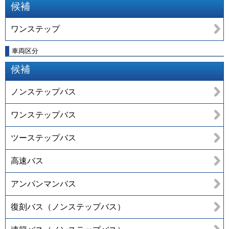
候補
ワンステップ
車両区分
候補
ノンステップバス
ワンステップバス
ツーステップバス
高速バス
アンパンマンバス
復刻バス（ノンステップバス）