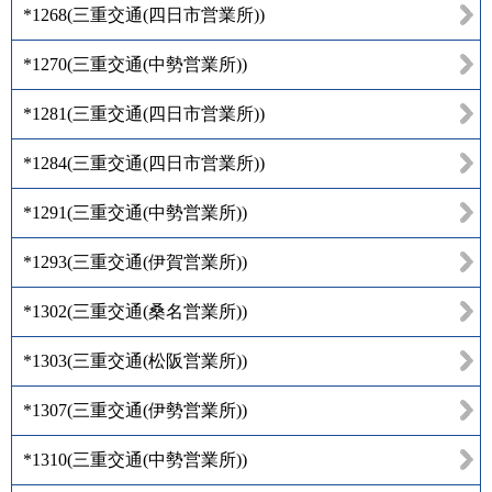
*1268
(
三重交通(四日市営業所)
)
*1270
(
三重交通(中勢営業所)
)
*1281
(
三重交通(四日市営業所)
)
*1284
(
三重交通(四日市営業所)
)
*1291
(
三重交通(中勢営業所)
)
*1293
(
三重交通(伊賀営業所)
)
*1302
(
三重交通(桑名営業所)
)
*1303
(
三重交通(松阪営業所)
)
*1307
(
三重交通(伊勢営業所)
)
*1310
(
三重交通(中勢営業所)
)