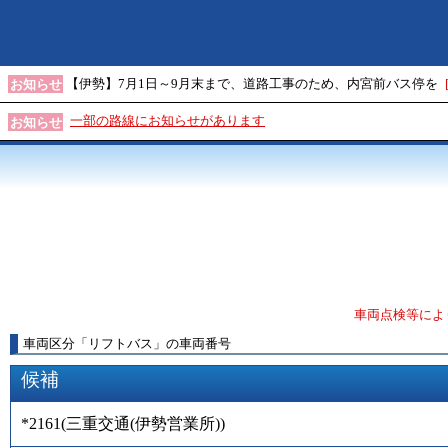
【伊勢】7月1日～9月末まで、道路工事のため、内宮前バス停を
お知らせ
一部の路線にお知らせがあります
お知らせ
車両点検等によ
車両区分
「
リフトバス
」
の車両番号
候補
*2161
(
三重交通(伊勢営業所)
)