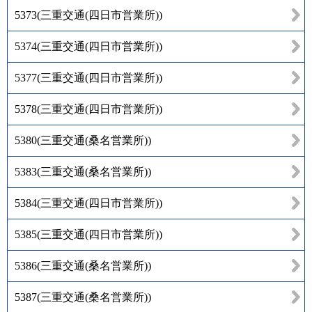
5373
(
三重交通(四日市営業所)
)
5374
(
三重交通(四日市営業所)
)
5377
(
三重交通(四日市営業所)
)
5378
(
三重交通(四日市営業所)
)
5380
(
三重交通(桑名営業所)
)
5383
(
三重交通(桑名営業所)
)
5384
(
三重交通(四日市営業所)
)
5385
(
三重交通(四日市営業所)
)
5386
(
三重交通(桑名営業所)
)
5387
(
三重交通(桑名営業所)
)