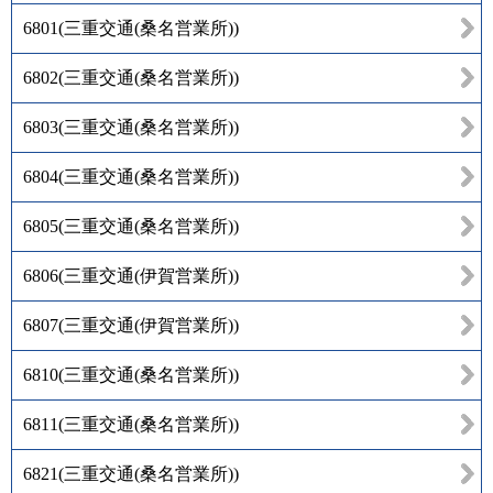
6801
(
三重交通(桑名営業所)
)
6802
(
三重交通(桑名営業所)
)
6803
(
三重交通(桑名営業所)
)
6804
(
三重交通(桑名営業所)
)
6805
(
三重交通(桑名営業所)
)
6806
(
三重交通(伊賀営業所)
)
6807
(
三重交通(伊賀営業所)
)
6810
(
三重交通(桑名営業所)
)
6811
(
三重交通(桑名営業所)
)
6821
(
三重交通(桑名営業所)
)