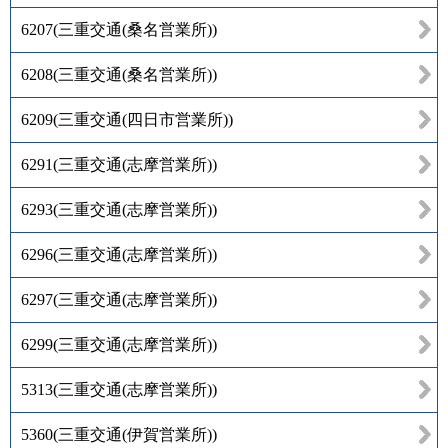
6207
(
三重交通(桑名営業所)
)
6208
(
三重交通(桑名営業所)
)
6209
(
三重交通(四日市営業所)
)
6291
(
三重交通(志摩営業所)
)
6293
(
三重交通(志摩営業所)
)
6296
(
三重交通(志摩営業所)
)
6297
(
三重交通(志摩営業所)
)
6299
(
三重交通(志摩営業所)
)
5313
(
三重交通(志摩営業所)
)
5360
(
三重交通(伊賀営業所)
)