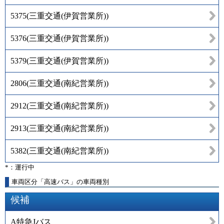
5375
(
三重交通(伊賀営業所)
)
5376
(
三重交通(伊賀営業所)
)
5379
(
三重交通(伊賀営業所)
)
2806
(
三重交通(南紀営業所)
)
2912
(
三重交通(南紀営業所)
)
2913
(
三重交通(南紀営業所)
)
5382
(
三重交通(南紀営業所)
)
*：運行中
車両区分「高速バス」の車両種別
候補
A特急Jバス