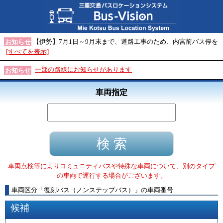
【伊勢】7月1日～9月末まで、道路工事のため、内宮前バス停を
お知らせ
[すべてを表示]
一部の路線にお知らせがあります
お知らせ
車両指定
車両点検等によりコミュニティバスや特殊な車両について、別のタイプ
の車両で運行する場合がございます。
車両区分
「
復刻バス（ノンステップバス）
」
の車両番号
候補