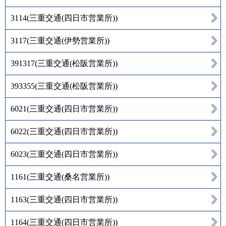
3114
(
三重交通(四日市営業所)
)
3117
(
三重交通(伊勢営業所)
)
391317
(
三重交通(松阪営業所)
)
393355
(
三重交通(松阪営業所)
)
6021
(
三重交通(四日市営業所)
)
6022
(
三重交通(四日市営業所)
)
6023
(
三重交通(四日市営業所)
)
1161
(
三重交通(桑名営業所)
)
1163
(
三重交通(四日市営業所)
)
1164
(
三重交通(四日市営業所)
)