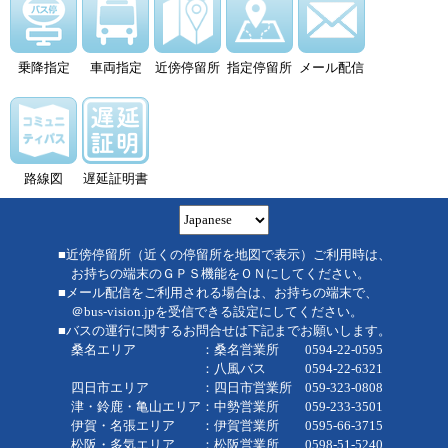
乗降指定
車両指定
近傍停留所
指定停留所
メール配信
路線図
遅延証明書
■近傍停留所（近くの停留所を地図で表示）ご利用時は、
お持ちの端末のＧＰＳ機能をＯＮにしてください。
■メール配信をご利用される場合は、お持ちの端末で、
＠bus-vision.jpを受信できる設定にしてください。
■バスの運行に関するお問合せは下記までお願いします。
桑名エリア ：桑名営業所 0594-22-0595
：八風バス 0594-22-6321
四日市エリア ：四日市営業所 059-323-0808
津・鈴鹿・亀山エリア：中勢営業所 059-233-3501
伊賀・名張エリア ：伊賀営業所 0595-66-3715
松阪・多気エリア ：松阪営業所 0598-51-5240