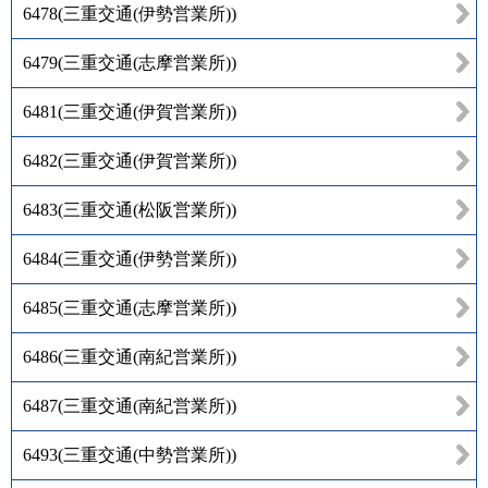
6478
(
三重交通(伊勢営業所)
)
6479
(
三重交通(志摩営業所)
)
6481
(
三重交通(伊賀営業所)
)
6482
(
三重交通(伊賀営業所)
)
6483
(
三重交通(松阪営業所)
)
6484
(
三重交通(伊勢営業所)
)
6485
(
三重交通(志摩営業所)
)
6486
(
三重交通(南紀営業所)
)
6487
(
三重交通(南紀営業所)
)
6493
(
三重交通(中勢営業所)
)