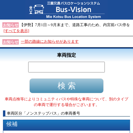
【伊勢】7月1日～9月末まで、道路工事のため、内宮前バス停を
お知らせ
[すべてを表示]
一部の路線にお知らせがあります
お知らせ
車両指定
車両点検等によりコミュニティバスや特殊な車両について、別のタイプ
の車両で運行する場合がございます。
車両区分
「
ノンステップバス
」
の車両番号
候補