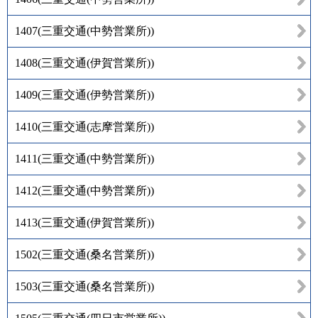
1407
(
三重交通(中勢営業所)
)
1408
(
三重交通(伊賀営業所)
)
1409
(
三重交通(伊勢営業所)
)
1410
(
三重交通(志摩営業所)
)
1411
(
三重交通(中勢営業所)
)
1412
(
三重交通(中勢営業所)
)
1413
(
三重交通(伊賀営業所)
)
1502
(
三重交通(桑名営業所)
)
1503
(
三重交通(桑名営業所)
)