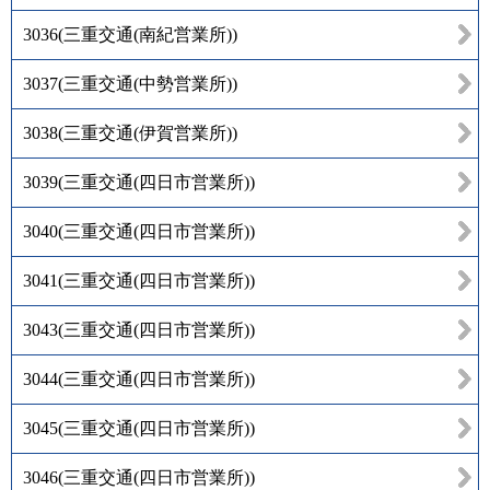
3036
(
三重交通(南紀営業所)
)
3037
(
三重交通(中勢営業所)
)
3038
(
三重交通(伊賀営業所)
)
3039
(
三重交通(四日市営業所)
)
3040
(
三重交通(四日市営業所)
)
3041
(
三重交通(四日市営業所)
)
3043
(
三重交通(四日市営業所)
)
3044
(
三重交通(四日市営業所)
)
3045
(
三重交通(四日市営業所)
)
3046
(
三重交通(四日市営業所)
)