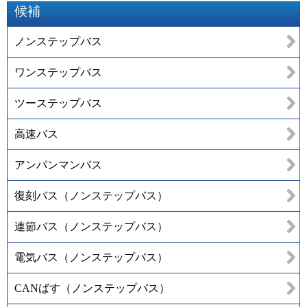
候補
ノンステップバス
ワンステップバス
ツーステップバス
高速バス
アンパンマンバス
復刻バス（ノンステップバス）
連節バス（ノンステップバス）
電気バス（ノンステップバス）
CANばす（ノンステップバス）