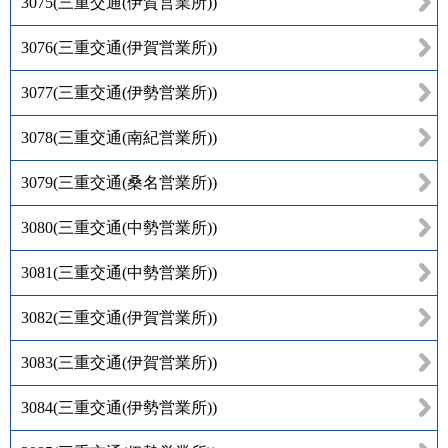
3075
(
三重交通(伊賀営業所)
)
3076
(
三重交通(伊賀営業所)
)
3077
(
三重交通(伊勢営業所)
)
3078
(
三重交通(南紀営業所)
)
3079
(
三重交通(桑名営業所)
)
3080
(
三重交通(中勢営業所)
)
3081
(
三重交通(中勢営業所)
)
3082
(
三重交通(伊賀営業所)
)
3083
(
三重交通(伊賀営業所)
)
3084
(
三重交通(伊勢営業所)
)