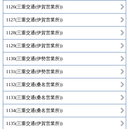
1126
(
三重交通(伊賀営業所)
)
1127
(
三重交通(伊賀営業所)
)
1128
(
三重交通(伊賀営業所)
)
1129
(
三重交通(伊賀営業所)
)
1130
(
三重交通(伊勢営業所)
)
1131
(
三重交通(伊勢営業所)
)
1132
(
三重交通(桑名営業所)
)
1133
(
三重交通(桑名営業所)
)
1134
(
三重交通(桑名営業所)
)
1135
(
三重交通(伊賀営業所)
)