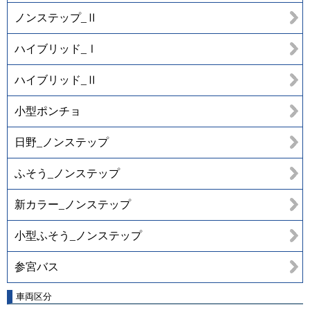
ノンステップ_Ⅱ
ハイブリッド_Ⅰ
ハイブリッド_Ⅱ
小型ポンチョ
日野_ノンステップ
ふそう_ノンステップ
新カラー_ノンステップ
小型ふそう_ノンステップ
参宮バス
車両区分