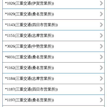
*1026
(
三重交通(伊賀営業所)
)
*1029
(
三重交通(桑名営業所)
)
*1143
(
三重交通(四日市営業所)
)
*1151
(
三重交通(志摩営業所)
)
*3026
(
三重交通(中勢営業所)
)
*6031
(
三重交通(桑名営業所)
)
*1162
(
三重交通(桑名営業所)
)
*1184
(
三重交通(志摩営業所)
)
*1187
(
三重交通(四日市営業所)
)
*1197
(
三重交通(桑名営業所)
)