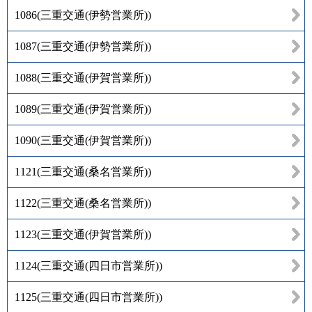
1086
(
三重交通(伊勢営業所)
)
1087
(
三重交通(伊勢営業所)
)
1088
(
三重交通(伊賀営業所)
)
1089
(
三重交通(伊賀営業所)
)
1090
(
三重交通(伊賀営業所)
)
1121
(
三重交通(桑名営業所)
)
1122
(
三重交通(桑名営業所)
)
1123
(
三重交通(伊賀営業所)
)
1124
(
三重交通(四日市営業所)
)
1125
(
三重交通(四日市営業所)
)